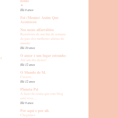
nome
Há 8 anos
Foi (Mesmo) Assim Que
Aconteceu
Nos meus alfarrábios
Bastidores de um fim de semana
de pais dos melhores atletas do
mundo
Há 10 anos
O amor é um lugar estranho
ga
Até um dia destes!
Há 12 anos
O Mundo de M.
Crescer...
Há 12 anos
Planeta Psi
A fazer de conta que este blog
está vivo....
Há 9 anos
Por aqui e por ali.
Chegámos