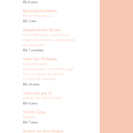
Há 6 anos
Quadripolaridades
Pareço boa pessoa ...
Há 1 ano
Simplesmente Branco
Os detalhes que os noivos se
esquecem durante a organização
do casamento
Há 5 semanas
Solar das Molianas
a aguardar pelo
licenciamento...no entanto aqui
fica a evolução do arranjo
exterior das traseiras...
Há 14 anos
vemo-nos por aí
reflexos da vida no carro
Há 9 anos
Ver(de)Água
Mantras
Há 7 anos
às nove no meu blogue