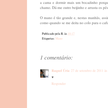
a cama e dormir mais um bocadinho porque 
chamo. Dá-me outro beijinho e arrasta os pés c
O mano é tão grande e, nestas manhãs, assi
como quando se me deita no colo para o cafun
Publicado pela
R.
às
10:17
Etiquetas:
Mano
1 comentário:
Raquel Úria
27 de setembro de 2011 às
♥
Responder