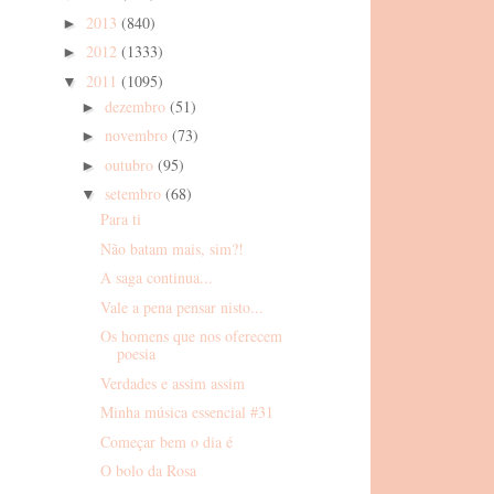
2013
(840)
►
2012
(1333)
►
2011
(1095)
▼
dezembro
(51)
►
novembro
(73)
►
outubro
(95)
►
setembro
(68)
▼
Para ti
Não batam mais, sim?!
A saga continua...
Vale a pena pensar nisto...
Os homens que nos oferecem
poesia
Verdades e assim assim
Minha música essencial #31
Começar bem o dia é
O bolo da Rosa