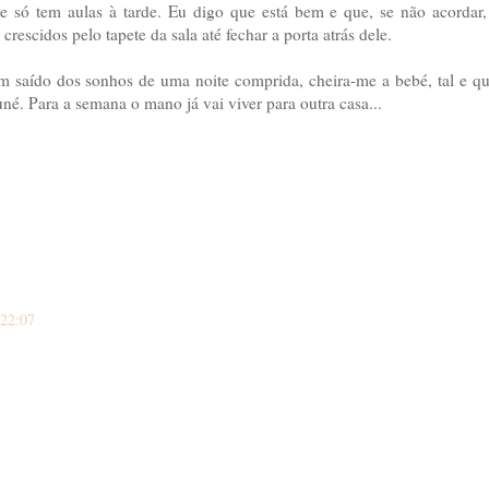
só tem aulas à tarde. Eu digo que está bem e que, se não acordar,
rescidos pelo tapete da sala até fechar a porta atrás dele.
m saído dos sonhos de uma noite comprida, cheira-me a bebé, tal e qu
é. Para a semana o mano já vai viver para outra casa...
 22:07