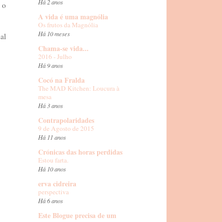
Há 2 anos
 o
A vida é uma magnólia
Os frutos da Magnólia
Há 10 meses
al
Chama-se vida...
2016 - Julho
Há 9 anos
Cocó na Fralda
The MAD Kitchen: Loucura à
mesa
Há 3 anos
Contrapolaridades
9 de Agosto de 2015
Há 11 anos
Crónicas das horas perdidas
Estou farta.
Há 10 anos
erva cidreira
perspectiva
Há 6 anos
Este Blogue precisa de um