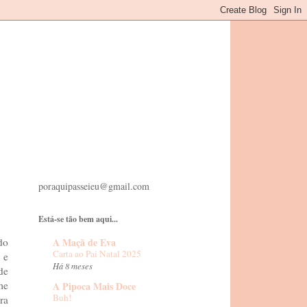
poraquipasseieu@gmail.com
Está-se tão bem aqui...
A Maçã de Eva
do
Carta ao Pai Natal 2025
 e
Há 8 meses
de
me
A Pipoca Mais Doce
Buh!
ra