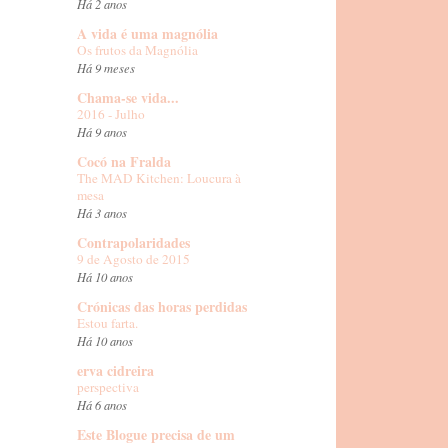
Há 2 anos
A vida é uma magnólia
Os frutos da Magnólia
Há 9 meses
Chama-se vida...
2016 - Julho
Há 9 anos
Cocó na Fralda
The MAD Kitchen: Loucura à
mesa
Há 3 anos
Contrapolaridades
9 de Agosto de 2015
Há 10 anos
Crónicas das horas perdidas
Estou farta.
Há 10 anos
erva cidreira
perspectiva
Há 6 anos
Este Blogue precisa de um