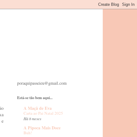
poraquipasseieu@gmail.com
Está-se tão bem aqui...
A Maçã de Eva
io
Carta ao Pai Natal 2025
xa
Há 8 meses
 e
A Pipoca Mais Doce
Buh!