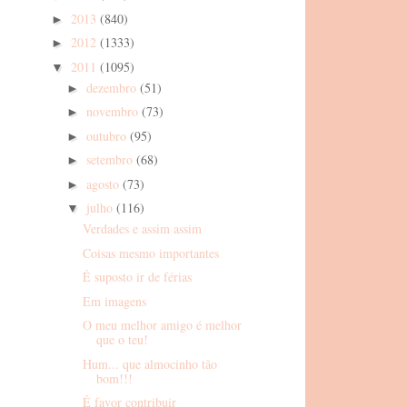
2013
(840)
►
2012
(1333)
►
2011
(1095)
▼
dezembro
(51)
►
novembro
(73)
►
outubro
(95)
►
setembro
(68)
►
agosto
(73)
►
julho
(116)
▼
Verdades e assim assim
Coisas mesmo importantes
É suposto ir de férias
Em imagens
O meu melhor amigo é melhor
que o teu!
Hum... que almocinho tão
bom!!!
É favor contribuir