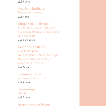
Há 6 anos
Quadripolaridades
Pareço boa pessoa ...
Há 1 ano
Simplesmente Branco
Os detalhes que os noivos se
esquecem durante a organização
do casamento
Há 5 semanas
Solar das Molianas
a aguardar pelo
licenciamento...no entanto aqui
fica a evolução do arranjo
exterior das traseiras...
Há 14 anos
vemo-nos por aí
reflexos da vida no carro
Há 9 anos
Ver(de)Água
Mantras
Há 7 anos
às nove no meu blogue