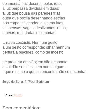
de imensa paz deserta; pelas ruas
a luz perpassa dividida em duas:
a luz que pousa nas paredes frias,
outra que oscila desenhando estrias
nos corpos ascendentes como luas
suspensas, vagas, deslizantes, nuas,
alheias, recortadas e sombrias.
E nada coexiste. Nenhum gesto
a um gesto corresponde; olhar nenhum
perfura a placidez, como de incesto,
de procurar em vão; em vão desponta
a solidão sem fim, sem nome algum -
- que mesmo o que se encontra não se encontra.
Jorge de Sena,
in
'Post-Scriptum'
R.
às
10:25
Sem comentários: